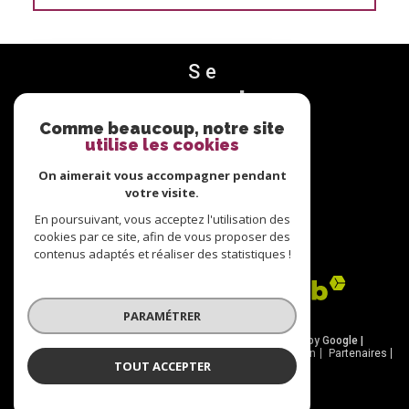
Se
connecter
Comme beaucoup, notre site
utilise les cookies
espace propriétaire
On aimerait vous accompagner pendant
votre visite.
Nous
En poursuivant, vous acceptez l'utilisation des
adhérons
cookies par ce site, afin de vous proposer des
contenus adaptés et réaliser des statistiques !
PARAMÉTRER
© 2026 | Tous droits réservés | Traduction powered by Google |
Nos honoraires
Plan du site
Mentions légales
Admin
Partenaires
TOUT ACCEPTER
Politique RGPD
Cookies