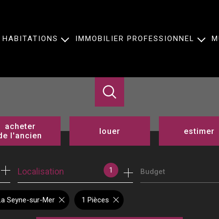
HABITATIONS
IMMOBILIER PROFESSIONNEL
M
Ventes
Ventes
Locations
Locations
acheter
louer
estimer
de l'ancien
de l'ancien
à l'année
1
Localisation
Budget
de l'immo pro
de l'immo pro
La Seyne-sur-Mer
1 Pièces